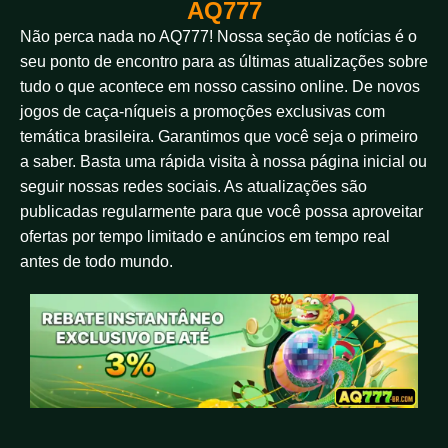
AQ777
Não perca nada no AQ777! Nossa seção de notícias é o
seu ponto de encontro para as últimas atualizações sobre
tudo o que acontece em nosso cassino online. De novos
jogos de caça-níqueis a promoções exclusivas com
temática brasileira. Garantimos que você seja o primeiro
a saber. Basta uma rápida visita à nossa página inicial ou
seguir nossas redes sociais. As atualizações são
publicadas regularmente para que você possa aproveitar
ofertas por tempo limitado e anúncios em tempo real
antes de todo mundo.