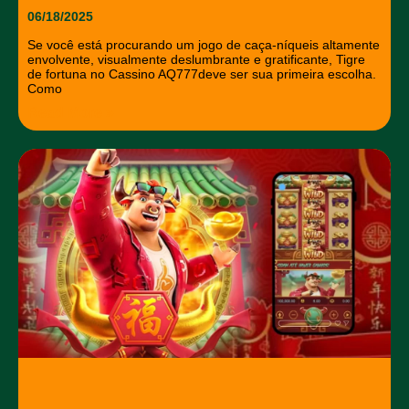
06/18/2025
Se você está procurando um jogo de caça-níqueis altamente
envolvente, visualmente deslumbrante e gratificante, Tigre
de fortuna no Cassino AQ777deve ser sua primeira escolha.
Como
Read More »