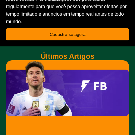
regularmente para que você possa aproveitar ofertas por
tempo limitado e anúncios em tempo real antes de todo
mundo.
Cadastre-se agora
Últimos Artigos