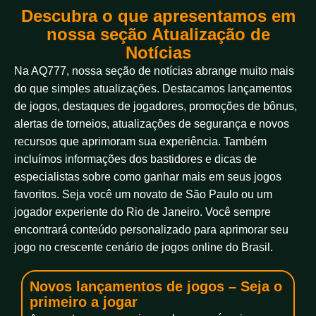
Descubra o que apresentamos em
nossa seção Atualização de
Notícias
Na AQ777, nossa seção de notícias abrange muito mais
do que simples atualizações. Destacamos lançamentos
de jogos, destaques de jogadores, promoções de bônus,
alertas de torneios, atualizações de segurança e novos
recursos que aprimoram sua experiência. Também
incluímos informações dos bastidores e dicas de
especialistas sobre como ganhar mais em seus jogos
favoritos. Seja você um novato de São Paulo ou um
jogador experiente do Rio de Janeiro. Você sempre
encontrará conteúdo personalizado para aprimorar seu
jogo no crescente cenário de jogos online do Brasil.
Novos lançamentos de jogos – Seja o
primeiro a jogar