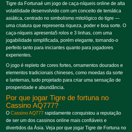
Tigre da Fortunaé um jogo de caça-níqueis online de alta
volatilidade desenvolvido com um conceito de temática
asiática, centrado no simbolismo mitológico do tigre —
uma criatura que representa riqueza, poder e boa sorte. O
caça-níqueis apresenta5 rolos e 3 linhas, com uma
jogabilidade simplificada, porém elegante, tornando-o
perfeito tanto para iniciantes quanto para jogadores
experientes.
O jogo é repleto de cores fortes, ornamentos dourados e
elementos tradicionais chineses, como moedas da sorte
e lanternas, tudo projetado para criar uma sensação de
prosperidade e abundância.
Por que jogar Tigre de fortuna no
Cassino AQ777?
O
Cassino AQ777
rapidamente conquistou a reputação
de ser um dos cassinos online mais confiáveis ​​e
divertidos da Ásia. Veja por que jogar Tigre de Fortuna no