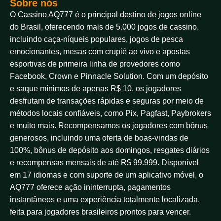
Sobre nós
O Cassino AQ777 é o principal destino de jogos online
do Brasil, oferecendo mais de 5.000 jogos de cassino,
incluindo caça-níqueis populares, jogos de pesca
emocionantes, mesas com crupiê ao vivo e apostas
esportivas de primeira linha de provedores como
Facebook, Crown e Pinnacle Solution. Com um depósito
e saque mínimos de apenas R$ 10, os jogadores
desfrutam de transações rápidas e seguras por meio de
métodos locais confiáveis, como Pix, Pagfast, Paybrokers
e muito mais. Recompensamos os jogadores com bônus
generosos, incluindo uma oferta de boas-vindas de
100%, bônus de depósito aos domingos, resgates diários
e recompensas mensais de até R$ 99.999. Disponível
em 17 idiomas e com suporte de um aplicativo móvel, o
AQ777 oferece ação ininterrupta, pagamentos
instantâneos e uma experiência totalmente localizada,
feita para jogadores brasileiros prontos para vencer.