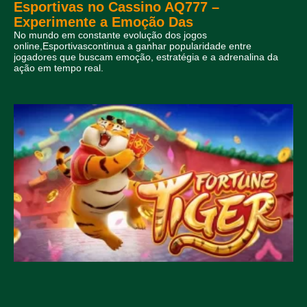
Esportivas no Cassino AQ777 –
Experimente a Emoção Das
No mundo em constante evolução dos jogos
online,Esportivascontinua a ganhar popularidade entre
jogadores que buscam emoção, estratégia e a adrenalina da
ação em tempo real.